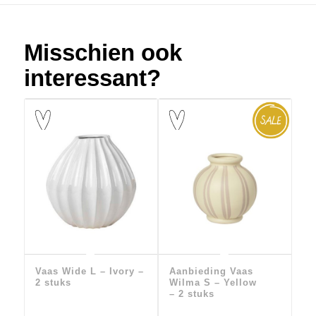
Misschien ook
interessant?
Vaas Wide L – Ivory –
Aanbieding Vaas
2 stuks
Wilma S – Yellow
– 2 stuks