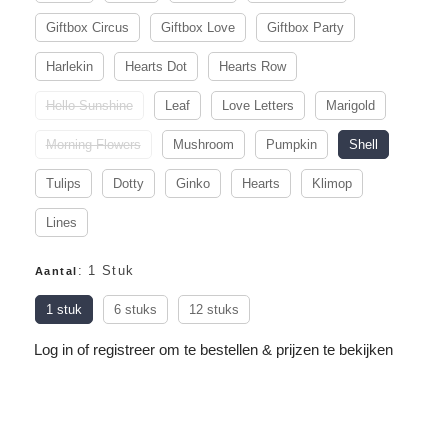
Giftbox Circus
Giftbox Love
Giftbox Party
Harlekin
Hearts Dot
Hearts Row
Hello Sunshine
Leaf
Love Letters
Marigold
Morning Flowers
Mushroom
Pumpkin
Shell
Tulips
Dotty
Ginko
Hearts
Klimop
Lines
:
1 Stuk
Aantal
1 stuk
6 stuks
12 stuks
Log in of registreer om te bestellen & prijzen te bekijken