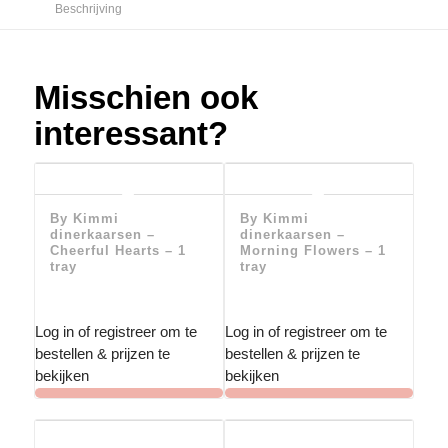
Beschrijving
Misschien ook
interessant?
By Kimmi
By Kimmi
dinerkaarsen –
dinerkaarsen –
Cheerful Hearts – 1
Morning Flowers – 1
tray
tray
Log in of registreer om te
Log in of registreer om te
bestellen & prijzen te
bestellen & prijzen te
bekijken
bekijken